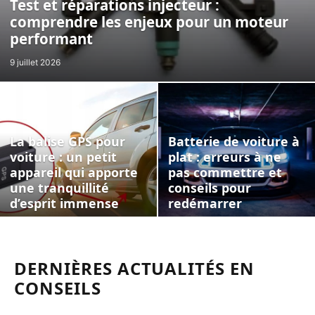
Test et réparations injecteur :
comprendre les enjeux pour un moteur
performant
9 juillet 2026
La balise GPS pour
Batterie de voiture à
voiture : un petit
plat : erreurs à ne
appareil qui apporte
pas commettre et
une tranquillité
conseils pour
d’esprit immense
redémarrer
DERNIÈRES ACTUALITÉS EN
CONSEILS